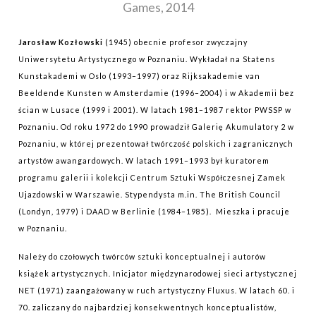
Games, 2014
Jarosław Kozłowski
(1945) obecnie profesor zwyczajny
Uniwersytetu Artystycznego w Poznaniu. Wykładał na Statens
Kunstakademi w Oslo (1993–1997) oraz Rijksakademie van
Beeldende Kunsten w Amsterdamie (1996–2004) i w Akademii bez
ścian w Lusace (1999 i 2001). W latach 1981–1987 rektor PWSSP w
Poznaniu. Od roku 1972 do 1990 prowadził Galerię Akumulatory 2 w
Poznaniu, w której prezentował twórczość polskich i zagranicznych
artystów awangardowych. W latach 1991–1993 był kuratorem
programu galerii i kolekcji Centrum Sztuki Współczesnej Zamek
Ujazdowski w Warszawie. Stypendysta m.in. The British Council
(Londyn, 1979) i DAAD w Berlinie (1984–1985). Mieszka i pracuje
w Poznaniu.
Należy do czołowych twórców sztuki konceptualnej i autorów
książek artystycznych. Inicjator międzynarodowej sieci artystycznej
NET (1971) zaangażowany w ruch artystyczny Fluxus. W latach 60. i
70. zaliczany do najbardziej konsekwentnych konceptualistów,