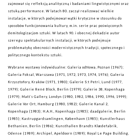
zajmował się refleksją analityczną i badaniami lingwistycznymi oraz
sztuką performance. W latach 80. zaczął realizować wielkie
instalacje, w których podejmował wątki krytyczne w stosunku do
sposobów funkcjonowania kultury, m.in. serie prac poświęconych
demitologizacjom sztuki. W latach 90. i obecnej dekadzie autor
szeregu spektakularnych instalacji, w których podejmuje
problematykę obecności modernistycznych tradycji, społecznego i
politycznego kontekstu sztuki.
Wybrane wystawy indywidualne: Galeria odNowa, Poznań (1967);
Galeria Foksal, Warszawa (1971, 1972, 1973, 1974, 1976); Galeria
Krzysztofory, Kraków (1971, 1980); Galerie S:t Petri, Lund (1977,
1979); Galerie René Block, Berlin (1979); Galerie 38, Kopenhaga
(1979); Mattʼs Gallery, Londyn (1980, 1982, 1986, 1990, 1996, 1999);
Galerie Vor Ort, Hamburg (1980, 1982); Galerie Kanal 2,
Kopenhaga (1983); H.A.H., Kopenhaga (1985); daadgalerie, Berlin
(1985); Kastrupgardsamlingen, København (1985); Kunstlerhaus
Bethanien, Berlin (1986); Kunsthallen Brandts Klædefabrik,
Odense (1989); Archipel, Apeldoorn (1989); Royal Le Page Building,