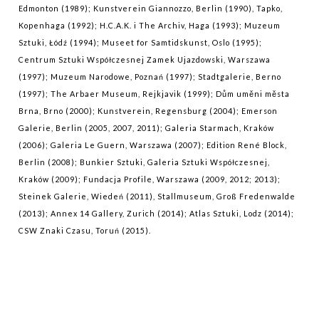
Edmonton (1989); Kunstverein Giannozzo, Berlin (1990), Tapko,
Kopenhaga (1992); H.C.A.K. i The Archiv, Haga (1993); Muzeum
Sztuki, Łódź (1994); Museet for Samtidskunst, Oslo (1995);
Centrum Sztuki Współczesnej Zamek Ujazdowski, Warszawa
(1997); Muzeum Narodowe, Poznań (1997); Stadtgalerie, Berno
(1997); The Arbaer Museum, Rejkjavik (1999); Dům uměni města
Brna, Brno (2000); Kunstverein, Regensburg (2004); Emerson
Galerie, Berlin (2005, 2007, 2011); Galeria Starmach, Kraków
(2006); Galeria Le Guern, Warszawa (2007); Edition René Block,
Berlin (2008); Bunkier Sztuki, Galeria Sztuki Współczesnej,
Kraków (2009); Fundacja Profile, Warszawa (2009, 2012; 2013);
Steinek Galerie, Wiedeń (2011), Stallmuseum, Groß Fredenwalde
(2013); Annex 14 Gallery, Zurich (2014); Atlas Sztuki, Lodz (2014);
CSW Znaki Czasu, Toruń (2015).