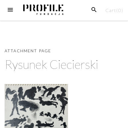
Skip
MENU
SEARCH
Cart(
0
)
to
content
ATTACHMENT PAGE
Rysunek Ciecierski