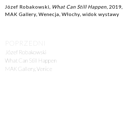
Józef Robakowski,
What Can Still Happen
, 2019,
MAK Gallery, Wenecja, Włochy, widok wystawy
Post
POPRZEDNI
navigation
Józef Robakowski
What Can Still Happen
MAK Gallery, Venice