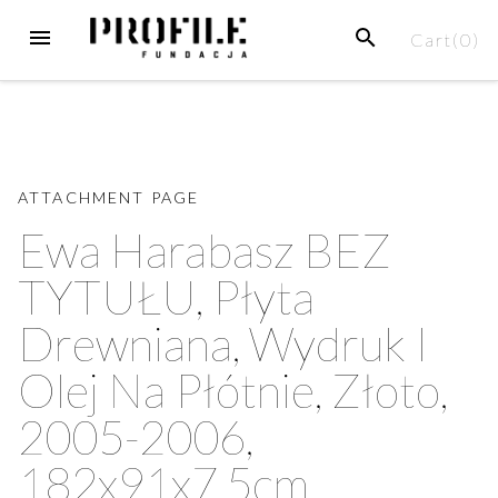
Skip
MENU
SEARCH
Cart(
0
)
to
content
ATTACHMENT PAGE
Ewa Harabasz BEZ
TYTUŁU, Płyta
Drewniana, Wydruk I
Olej Na Płótnie, Złoto,
2005-2006,
182x91x7,5cm