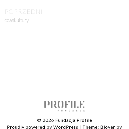
Post
POPRZEDNI
navigation
czaskultury
© 2026 Fundacja Profile
Proudly powered by WordPress
|
Theme: Blover by