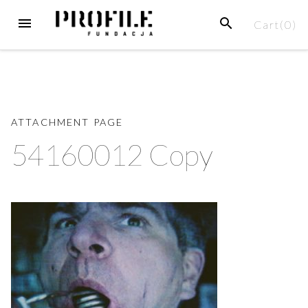
Skip
MENU
SEARCH
Cart(
0
)
to
content
ATTACHMENT PAGE
54160012 Copy