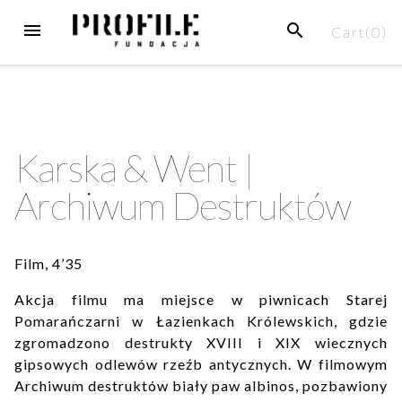
Skip
MENU
SEARCH
Cart(
0
)
to
content
Karska & Went |
Archiwum Destruktów
Film, 4’35
Akcja filmu ma miejsce w piwnicach Starej
Pomarańczarni w Łazienkach Królewskich, gdzie
zgromadzono destrukty XVIII i XIX wiecznych
gipsowych odlewów rzeźb antycznych. W filmowym
Archiwum destruktów biały paw albinos, pozbawiony